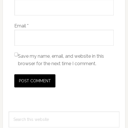
Email
*
Save my name, email, and website in this
browser for the next time I comment.
Primary
Search
Sidebar
this