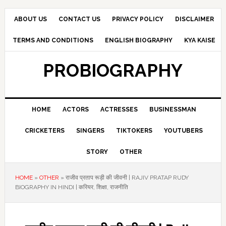
Skip
Skip
Skip
to
to
to
ABOUT US
CONTACT US
PRIVACY POLICY
DISCLAIMER
primary
main
primary
TERMS AND CONDITIONS
ENGLISH BIOGRAPHY
KYA KAISE
navigation
content
sidebar
PROBIOGRAPHY
HOME
ACTORS
ACTRESSES
BUSINESSMAN
CRICKETERS
SINGERS
TIKTOKERS
YOUTUBERS
STORY
OTHER
HOME
»
OTHER
»
राजीव प्रताप रूड़ी की जीवनी | RAJIV PRATAP RUDY
BIOGRAPHY IN HINDI | करियर, शिक्षा, राजनीति