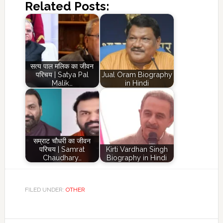
Related Posts:
सत्य पाल मलिक का जीवन
परिचय | Satya Pal
Jual Oram Biography
Malik…
in Hindi
सम्राट चौधरी का जीवन
परिचय | Samrat
Kirti Vardhan Singh
Chaudhary…
Biography in Hindi
FILED UNDER:
OTHER