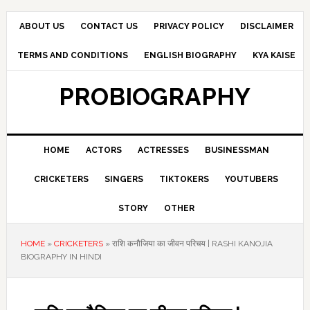
Skip
Skip
Skip
to
to
to
ABOUT US
CONTACT US
PRIVACY POLICY
DISCLAIMER
primary
main
primary
TERMS AND CONDITIONS
ENGLISH BIOGRAPHY
KYA KAISE
navigation
content
sidebar
PROBIOGRAPHY
HOME
ACTORS
ACTRESSES
BUSINESSMAN
CRICKETERS
SINGERS
TIKTOKERS
YOUTUBERS
STORY
OTHER
HOME
»
CRICKETERS
»
राशि कनौजिया का जीवन परिचय | RASHI KANOJIA
BIOGRAPHY IN HINDI