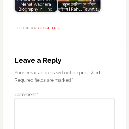
Nehal Wadhera
राहुल तेवतिया का जीवन
Biography in Hindi
परिचय | Rahul Tewatia…
FILED UNDER:
CRICKETERS
Reader
Interactions
Leave a Reply
Your email address will not be published.
Required fields are marked
*
Comment
*