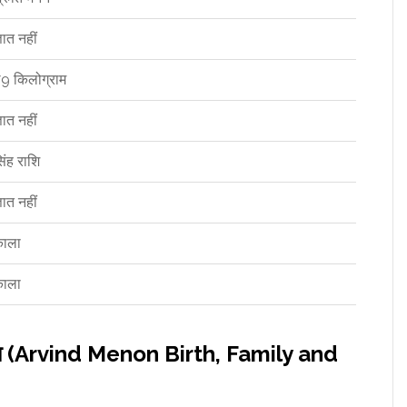
्ञात नहीं
9 किलोग्राम
्ञात नहीं
िंह राशि
्ञात नहीं
ाला
ाला
िक्षा (Arvind Menon Birth, Family and