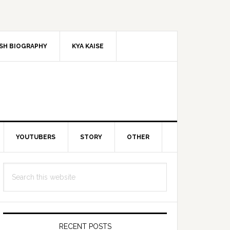
SH BIOGRAPHY
KYA KAISE
YOUTUBERS
STORY
OTHER
Primary
Search
Sidebar
this
website
RECENT POSTS