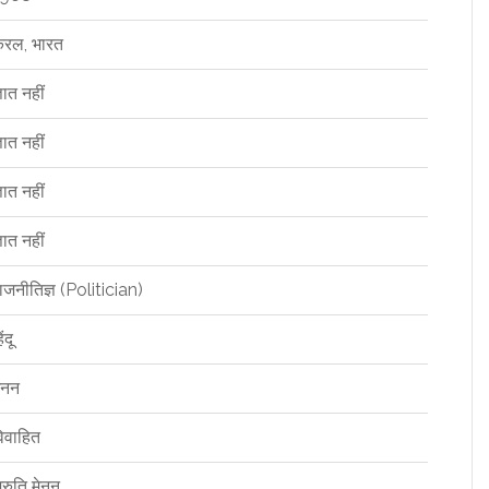
ेरल, भारत
्ञात नहीं
्ञात नहीं
्ञात नहीं
्ञात नहीं
ाजनीतिज्ञ (Politician)
ंदू
ेनन
िवाहित
्रुति मेनन