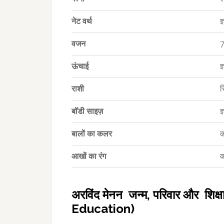
नेट वर्थ
ज
वजन
7
ऊंचाई
ज
राशी
स
बॉडी साइज़
ज
बालों का कलर
क
आखों का रंग
क
अरविंद मेनन जन्म, परिवार और श
Education)