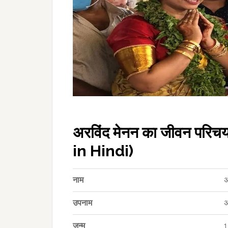
अरविंद मेनन का जीवन प
in Hindi)
नाम
अ
उपनाम
अ
जन्म