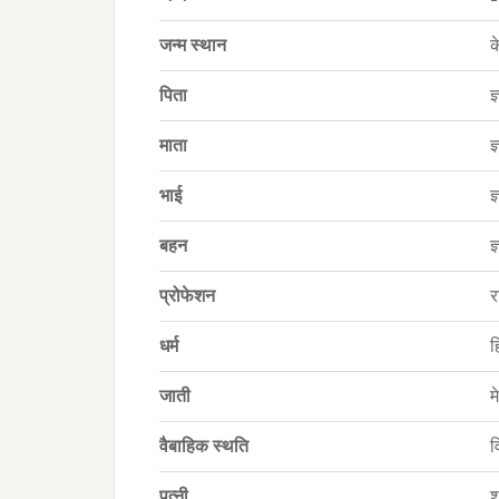
जन्म स्थान
क
पिता
ज
माता
ज
भाई
ज
बहन
ज
प्रोफेशन
र
धर्म
हि
जाती
म
वैबाहिक स्थति
व
पत्नी
श