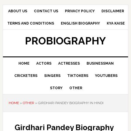
Skip
Skip
Skip
to
to
to
ABOUT US
CONTACT US
PRIVACY POLICY
DISCLAIMER
primary
main
primary
TERMS AND CONDITIONS
ENGLISH BIOGRAPHY
KYA KAISE
navigation
content
sidebar
PROBIOGRAPHY
HOME
ACTORS
ACTRESSES
BUSINESSMAN
CRICKETERS
SINGERS
TIKTOKERS
YOUTUBERS
STORY
OTHER
HOME
»
OTHER
»
GIRDHARI PANDEY BIOGRAPHY IN HINDI
Girdhari Pandey Biography