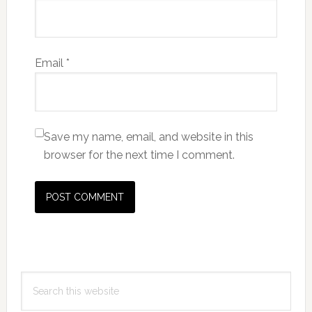
Email
*
Save my name, email, and website in this
browser for the next time I comment.
Primary
Search
Sidebar
this