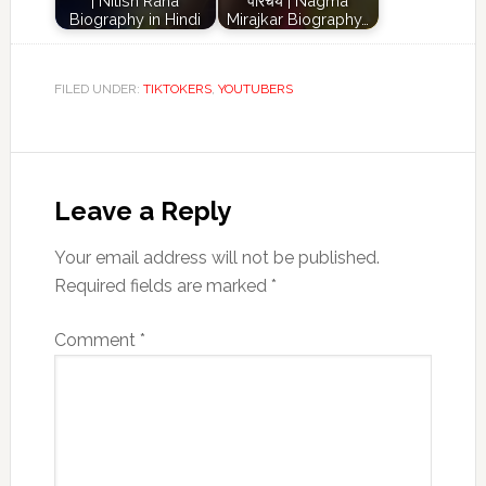
| Nitish Rana
परिचय | Nagma
Biography in Hindi
Mirajkar Biography…
FILED UNDER:
TIKTOKERS
,
YOUTUBERS
Reader
Interactions
Leave a Reply
Your email address will not be published.
Required fields are marked
*
Comment
*