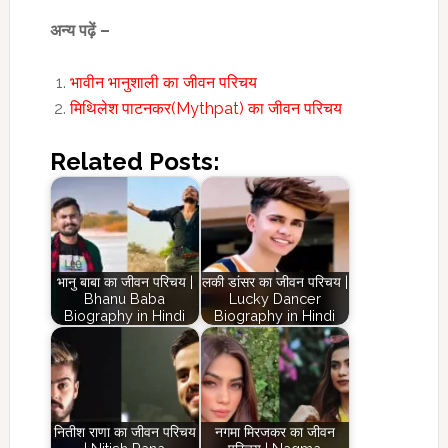
अन्य पढ़ें –
भावीन भानुशाली का जीवन परिचय
मिथिलेश पाटनकर(Mythpat) का जीवन परिचय
Related Posts:
भानु बाबा का जीवन परिचय |
लकी डांसर का जीवन परिचय |
Bhanu Baba
Lucky Dancer
Biography in Hindi
Biography in Hindi
नितीश राणा का जीवन परिचय
नगमा मिरजकर का जीवन