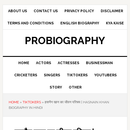
Skip
Skip
Skip
to
to
to
ABOUT US
CONTACT US
PRIVACY POLICY
DISCLAIMER
primary
main
primary
TERMS AND CONDITIONS
ENGLISH BIOGRAPHY
KYA KAISE
navigation
content
sidebar
PROBIOGRAPHY
HOME
ACTORS
ACTRESSES
BUSINESSMAN
CRICKETERS
SINGERS
TIKTOKERS
YOUTUBERS
STORY
OTHER
HOME
»
TIKTOKERS
»
हसनैन खान का जीवन परिचय | HASNAIN KHAN
BIOGRAPHY IN HINDI