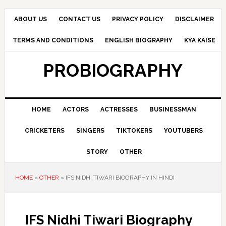
Skip
Skip
Skip
to
to
to
ABOUT US
CONTACT US
PRIVACY POLICY
DISCLAIMER
primary
main
primary
TERMS AND CONDITIONS
ENGLISH BIOGRAPHY
KYA KAISE
navigation
content
sidebar
PROBIOGRAPHY
HOME
ACTORS
ACTRESSES
BUSINESSMAN
CRICKETERS
SINGERS
TIKTOKERS
YOUTUBERS
STORY
OTHER
HOME
»
OTHER
»
IFS NIDHI TIWARI BIOGRAPHY IN HINDI
IFS Nidhi Tiwari Biography