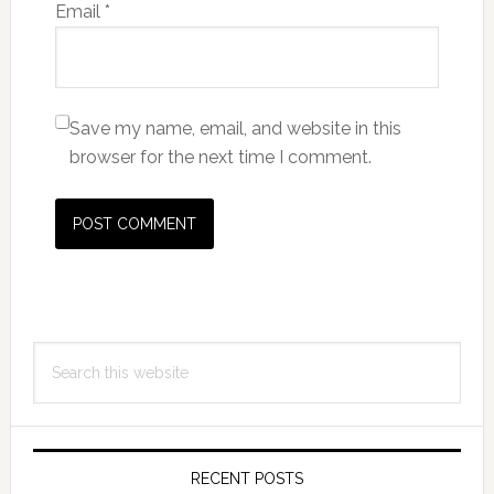
Email
*
Save my name, email, and website in this
browser for the next time I comment.
Primary
Search
Sidebar
this
website
RECENT POSTS