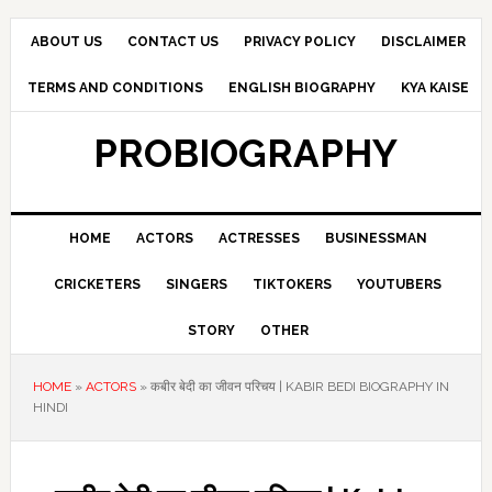
Skip
Skip
Skip
to
to
to
ABOUT US
CONTACT US
PRIVACY POLICY
DISCLAIMER
primary
main
primary
TERMS AND CONDITIONS
ENGLISH BIOGRAPHY
KYA KAISE
navigation
content
sidebar
PROBIOGRAPHY
HOME
ACTORS
ACTRESSES
BUSINESSMAN
CRICKETERS
SINGERS
TIKTOKERS
YOUTUBERS
STORY
OTHER
HOME
»
ACTORS
»
कबीर बेदी का जीवन परिचय | KABIR BEDI BIOGRAPHY IN
HINDI