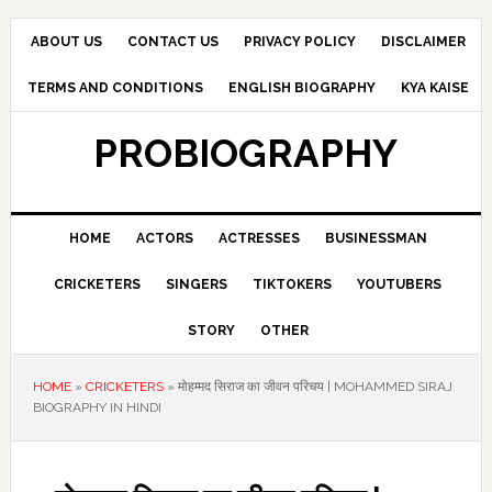
Skip
Skip
Skip
to
to
to
ABOUT US
CONTACT US
PRIVACY POLICY
DISCLAIMER
primary
main
primary
TERMS AND CONDITIONS
ENGLISH BIOGRAPHY
KYA KAISE
navigation
content
sidebar
PROBIOGRAPHY
HOME
ACTORS
ACTRESSES
BUSINESSMAN
CRICKETERS
SINGERS
TIKTOKERS
YOUTUBERS
STORY
OTHER
HOME
»
CRICKETERS
»
मोहम्मद सिराज का जीवन परिचय | MOHAMMED SIRAJ
BIOGRAPHY IN HINDI