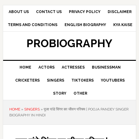
Skip
Skip
Skip
to
to
to
ABOUT US
CONTACT US
PRIVACY POLICY
DISCLAIMER
primary
main
primary
TERMS AND CONDITIONS
ENGLISH BIOGRAPHY
KYA KAISE
navigation
content
sidebar
PROBIOGRAPHY
HOME
ACTORS
ACTRESSES
BUSINESSMAN
CRICKETERS
SINGERS
TIKTOKERS
YOUTUBERS
STORY
OTHER
HOME
»
SINGERS
»
पूजा पांडे सिंगर का जीवन परिचय | POOJA PANDEY SINGER
BIOGRAPHY IN HINDI