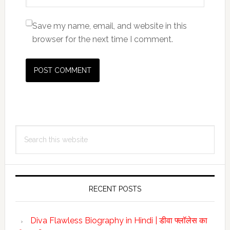
Save my name, email, and website in this
browser for the next time I comment.
Primary
Search
Sidebar
this
website
RECENT POSTS
Diva Flawless Biography in Hindi | डीवा फ्लॉलेस का