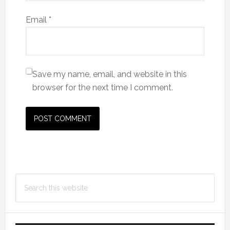
Email
*
Save my name, email, and website in this
browser for the next time I comment.
Primary
Search
Sidebar
this
website