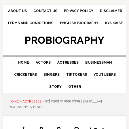
Skip
Skip
Skip
to
to
to
ABOUT US
CONTACT US
PRIVACY POLICY
DISCLAIMER
primary
main
primary
TERMS AND CONDITIONS
ENGLISH BIOGRAPHY
KYA KAISE
navigation
content
sidebar
PROBIOGRAPHY
HOME
ACTORS
ACTRESSES
BUSINESSMAN
CRICKETERS
SINGERS
TIKTOKERS
YOUTUBERS
STORY
OTHER
HOME
»
ACTRESSES
»
साई पल्लवी का जीवन परिचय | SAI PALLAVI
BIOGRAPHY IN HINDI