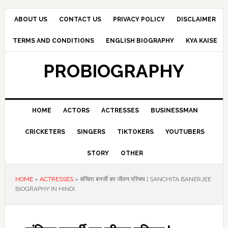
Skip
Skip
Skip
to
to
to
ABOUT US
CONTACT US
PRIVACY POLICY
DISCLAIMER
primary
main
primary
TERMS AND CONDITIONS
ENGLISH BIOGRAPHY
KYA KAISE
navigation
content
sidebar
PROBIOGRAPHY
HOME
ACTORS
ACTRESSES
BUSINESSMAN
CRICKETERS
SINGERS
TIKTOKERS
YOUTUBERS
STORY
OTHER
HOME
»
ACTRESSES
»
संचिता बनर्जी का जीवन परिचय | SANCHITA BANERJEE
BIOGRAPHY IN HINDI