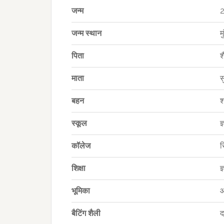
जन्म
2
जन्म स्थान
म
पिता
श
माता
स
बहन
श
स्कूल
ज
कॉलेज
र
शिक्षा
ज
भूमिका
आ
बैटिंग शैली
द