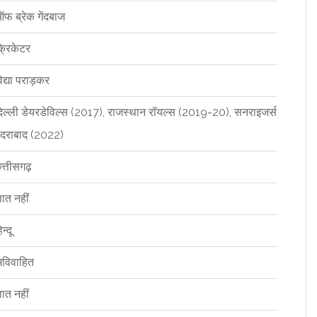
फ ब्रेक गेंदबाज
्रिकेटर
िद्या पराड़कर
िल्ली डेयरडेविल्स (2017), राजस्थान रॉयल्स (2019-20), सनराइजर्स
ैदराबाद (2022)
त्तीसगढ़
्ञात नहीं
िन्दू
विवाहित
्ञात नहीं