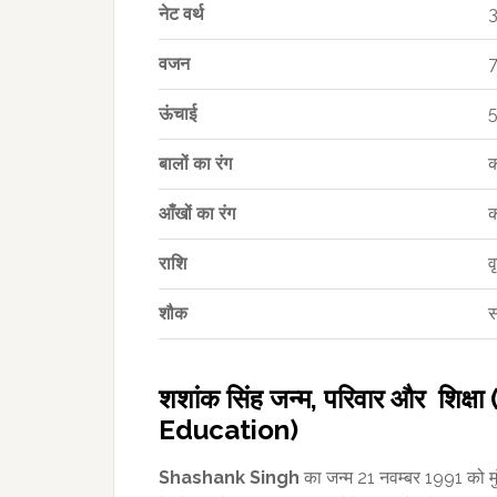
नेट वर्थ
3
वजन
7
ऊंचाई
5
बालों का रंग
क
आँखों का रंग
क
राशि
व
शौक
स
शशांक सिंह जन्म, परिवार और शि
Education)
Shashank Singh
का जन्म 21 नवम्बर 1991 को मुंबई