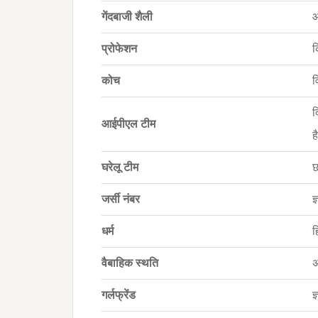
गेंदबाजी शैली
ऑ
प्रोफेशन
क
कोच
व
द
आईपीएल टीम
ह
घरेलू टीम
छ
जर्सी नंबर
ज
धर्म
ह
वैबाहिक स्थति
अ
गर्लफ्रेंड
ज