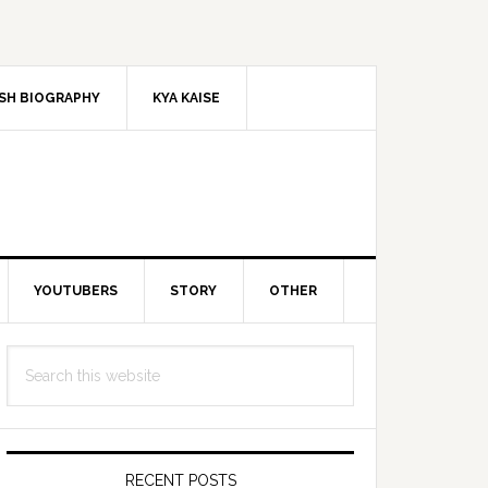
SH BIOGRAPHY
KYA KAISE
YOUTUBERS
STORY
OTHER
Primary
Search
Sidebar
this
website
RECENT POSTS