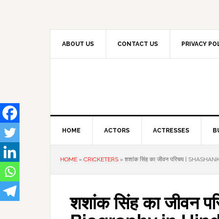
Skip
Skip
Skip
to
to
to
primary
main
primary
navigation
content
sidebar
ABOUT US
CONTACT US
PRIVACY PO
HOME
ACTORS
ACTRESSES
B
HOME
»
CRICKETERS
»
शशांक सिंह का जीवन परिचय | SHASH
शशांक सिंह का जीवन