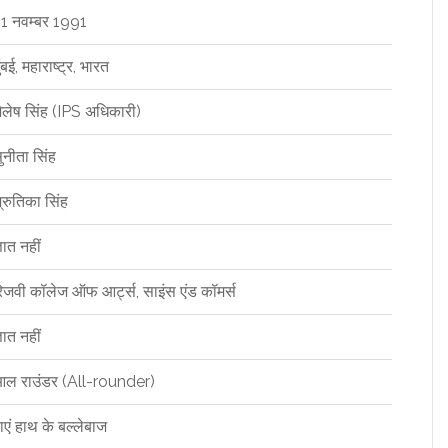
1 नवम्बर 1991
ुंबई, महाराष्ट्र, भारत
ैलेष सिंह (IPS अधिकारी)
ुनीता सिंह
्रुतिका सिंह
्ञात नहीं
िजवी कॉलेज ऑफ आर्ट्स, साइंस एंड कॉमर्स
्ञात नहीं
ल राउंडर (All-rounder)
ाएं हाथ के बल्लेबाज