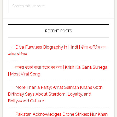
Search
Sidebar
this
website
RECENT POSTS
Diva Flawless Biography in Hindi | डीवा फ्लॉलेस का
जीवन परिचय
कचरा उठाने वाला स्टार बन गया | Krish Ka Gana Sunega
| Most Viral Song
More Than a Party: What Salman Khan’s 60th
Birthday Says About Stardom, Loyalty, and
Bollywood Culture
Pakistan Acknowledges Drone Strikes: Nur Khan