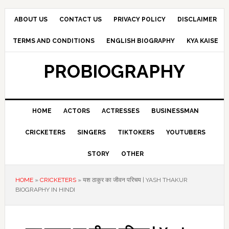
Skip
Skip
Skip
to
to
to
ABOUT US
CONTACT US
PRIVACY POLICY
DISCLAIMER
primary
main
primary
TERMS AND CONDITIONS
ENGLISH BIOGRAPHY
KYA KAISE
navigation
content
sidebar
PROBIOGRAPHY
HOME
ACTORS
ACTRESSES
BUSINESSMAN
CRICKETERS
SINGERS
TIKTOKERS
YOUTUBERS
STORY
OTHER
HOME
»
CRICKETERS
»
यश ठाकुर का जीवन परिचय | YASH THAKUR
BIOGRAPHY IN HINDI