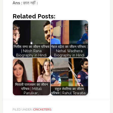
Ans :
ज्ञात नहीं।
Related Posts:
नितीश राणा का जीवन परिचय
नेहल वढेरा का जीवन परिचय |
| Nitish Rana
Nehal Wadhera
Biography in Hindi
Biography in Hindi
मिताली पारुलकर का जीवन
परिचय | Mittali
राहुल तेवतिया का जीवन
Parulkar…
परिचय | Rahul Tewatia…
FILED UNDER:
CRICKETERS