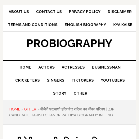
Skip
Skip
Skip
to
to
to
ABOUT US
CONTACT US
PRIVACY POLICY
DISCLAIMER
primary
main
primary
TERMS AND CONDITIONS
ENGLISH BIOGRAPHY
KYA KAISE
navigation
content
sidebar
PROBIOGRAPHY
HOME
ACTORS
ACTRESSES
BUSINESSMAN
CRICKETERS
SINGERS
TIKTOKERS
YOUTUBERS
STORY
OTHER
HOME
»
OTHER
»
बीजेपी प्रत्याशी हरिश्चंद्र राठिया का जीवन परिचय | BJP
CANDIDATE HARISH CHANDR RATHIYA BIOGRAPHY IN HINDI