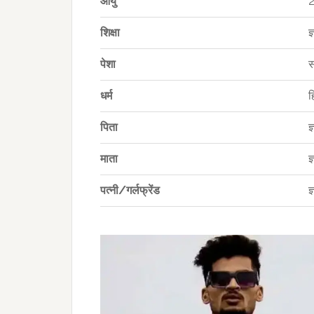
आयु
2
शिक्षा
ज
पेशा
स
धर्म
ह
पिता
ज
माता
ज
पत्नी/गर्लफ्रेंड
ज