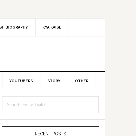
SH BIOGRAPHY
KYA KAISE
YOUTUBERS
STORY
OTHER
Primary
Search
Sidebar
this
website
RECENT POSTS