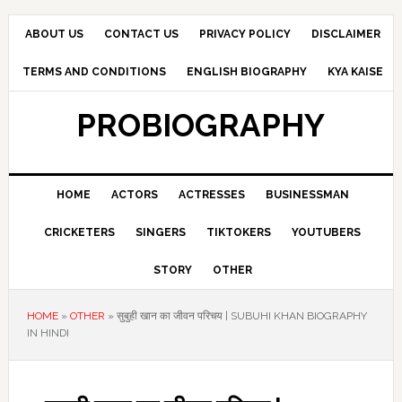
Skip
Skip
Skip
to
to
to
ABOUT US
CONTACT US
PRIVACY POLICY
DISCLAIMER
primary
main
primary
TERMS AND CONDITIONS
ENGLISH BIOGRAPHY
KYA KAISE
navigation
content
sidebar
PROBIOGRAPHY
HOME
ACTORS
ACTRESSES
BUSINESSMAN
CRICKETERS
SINGERS
TIKTOKERS
YOUTUBERS
STORY
OTHER
HOME
»
OTHER
»
सुबुही खान का जीवन परिचय | SUBUHI KHAN BIOGRAPHY
IN HINDI