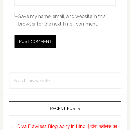
Save my name, email, and website in this
browser for the next time I comment.
Primary
Search
Sidebar
this
website
RECENT POSTS
Diva Flawless Biography in Hindi | डीवा फ्लॉलेस का